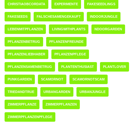
CHRISTIAOBCORDATA
EXPERIMENTE
FAKESEEDLINGS
FAKESEEDS
FALSCHESAMENGEKAUFT
INDOORJUNGLE
LEBENMITPFLANZEN
LIVINGWITHPLANTS
NDOORGARDEN
PFLANZENBETRUG
PFLANZENFREUNDE
PFLANZENLIEBHABER
PFLANZENPFLEGE
PFLANZENSAMENBETRUG
PLANTENTHUSIAST
PLANTLOVER
PUNKGARDEN
SCAMORNOT
SCAMORNOTSCAM
TRIEDANDTRUE
URBANGARDEN
URBANJUNGLE
ZIMMERPFLANZE
ZIMMERPFLANZEN
ZIMMERPFLANZENPFLEGE