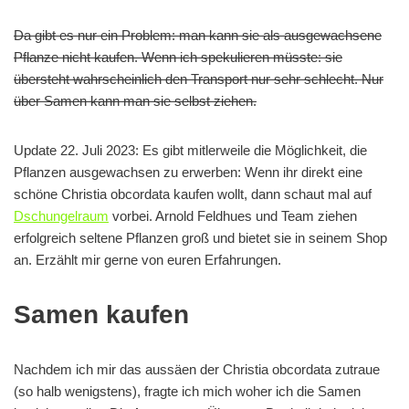
Da gibt es nur ein Problem: man kann sie als ausgewachsene
Pflanze nicht kaufen. Wenn ich spekulieren müsste: sie
übersteht wahrscheinlich den Transport nur sehr schlecht. Nur
über Samen kann man sie selbst ziehen.
Update 22. Juli 2023: Es gibt mitlerweile die Möglichkeit, die
Pflanzen ausgewachsen zu erwerben: Wenn ihr direkt eine
schöne Christia obcordata kaufen wollt, dann schaut mal auf
Dschungelraum
vorbei. Arnold Feldhues und Team ziehen
erfolgreich seltene Pflanzen groß und bietet sie in seinem Shop
an. Erzählt mir gerne von euren Erfahrungen.
Samen kaufen
Nachdem ich mir das aussäen der Christia obcordata zutraue
(so halb wenigstens), fragte ich mich woher ich die Samen