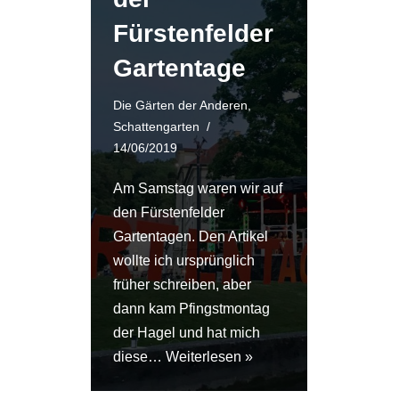
Fürstenfelder
Gartentage
Die Gärten der Anderen
,
Schattengarten
14/06/2019
Am Samstag waren wir auf
den Fürstenfelder
Gartentagen. Den Artikel
wollte ich ursprünglich
früher schreiben, aber
dann kam Pfingstmontag
der Hagel und hat mich
diese…
Weiterlesen »