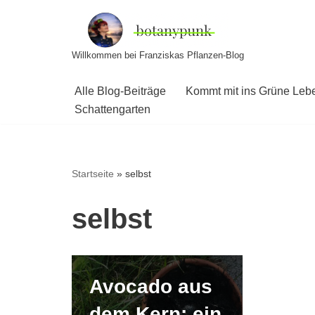
Zum
Willkommen bei Franziskas Pflanzen-Blog
Inhalt
springen
Alle Blog-Beiträge
Kommt mit ins Grüne Leb
Schattengarten
Startseite
»
selbst
selbst
Avocado aus
dem Kern: ein