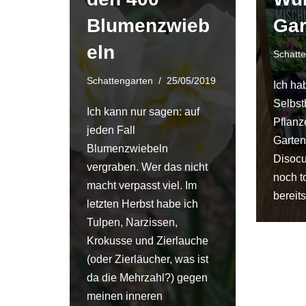
Blumenzwieb
Gar
eln
Schatt
Schattengarten
25/05/2019
Ich hab
Selbst
Ich kann nur sagen: auf
Pflanz
jeden Fall
Garten
Blumenzwiebeln
Disocu
vergraben. Wer das nicht
noch t
macht verpasst viel. Im
bereit
letzten Herbst habe ich
Tulpen, Narzissen,
Krokusse und Zierlauche
(oder Zierläucher, was ist
da die Mehrzahl?) gegen
meinen inneren