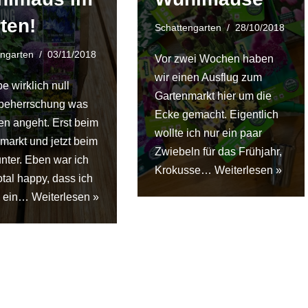
ten!
Schattengarten
28/10/2018
engarten
03/11/2018
Vor zwei Wochen haben
wir einen Ausflug zum
e wirklich null
Gartenmarkt hier um die
beherrschung was
Ecke gemacht. Eigentlich
en angeht. Erst beim
wollte ich nur ein paar
markt und jetzt beim
Zwiebeln für das Frühjahr,
nter. Eben war ich
Krokusse…
Weiterlesen »
otal happy, dass ich
s ein…
Weiterlesen »