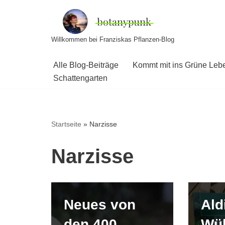
Zum
Willkommen bei Franziskas Pflanzen-Blog
Inhalt
springen
Alle Blog-Beiträge
Kommt mit ins Grüne Leb
Schattengarten
Startseite
»
Narzisse
Narzisse
Neues von
Ald
den 400
Wü