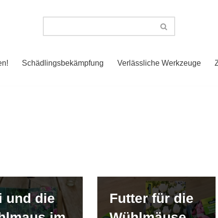
en!
Schädlingsbekämpfung
Verlässliche Werkzeuge
i und die
Futter für die
hlmaus im
Wühlmäuse