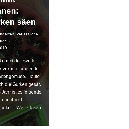
nnen:
ken säen
engarten
,
Verlässliche
uge
2019
kommt der zweite
er Vorbereitungen für
artengemüse. Heute
ch die Gurken gesät.
 Jahr ist es folgende
 Lunchbox F1,
gurke…
Weiterlesen