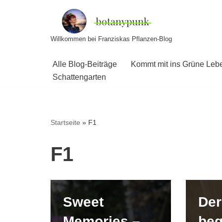
Zum
Willkommen bei Franziskas Pflanzen-Blog
Inhalt
springen
Alle Blog-Beiträge
Kommt mit ins Grüne Leb
Schattengarten
Startseite
»
F1
F1
Sweet
Der
Memories –
beg