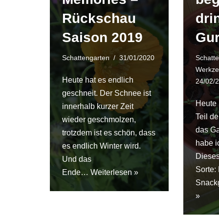
Rückschau
dri
Saison 2019
Gur
Schattengarten
31/01/2020
Schatt
Werkze
Heute hat es endlich
24/02/
geschneit. Der Schnee ist
Heute 
innerhalb kurzer Zeit
Teil d
wieder geschmolzen,
das G
trotzdem ist es schön, dass
habe i
es endlich Winter wird.
Dieses
Und das
Sorte:
Ende…
Weiterlesen »
Snack
»