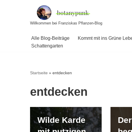
Zum
Willkommen bei Franziskas Pflanzen-Blog
Inhalt
springen
Alle Blog-Beiträge
Kommt mit ins Grüne Leb
Schattengarten
Startseite
»
entdecken
entdecken
Wilde Karde
Der
mit putzigen
beg