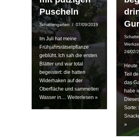
Puscheln
dri
Gur
Schattengarten
07/09/2019
Schatt
Im Juli hat meine
Werkze
Frühjahrsrätselpflanze
24/02/
geblüht. Ich sah die ersten
Blätter und war total
Heute 
begeistert: die hatten
Teil d
Widerhaken auf der
das G
Oberfläche und sammelten
habe i
Wasser in…
Weiterlesen »
Dieses
Sorte:
Snack
»