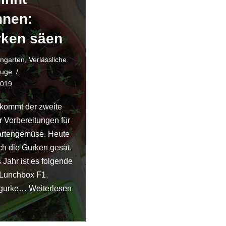
nnen:
ken säen
engarten
,
Verlässliche
uge
2019
kommt der zweite
er Vorbereitungen für
artengemüse. Heute
ch die Gurken gesät.
 Jahr ist es folgende
 Lunchbox F1,
gurke…
Weiterlesen